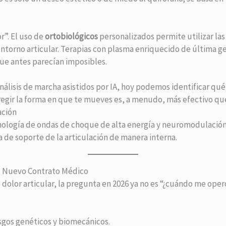
r”. El uso de
ortobiológicos
personalizados permite utilizar las
entorno articular. Terapias con plasma enriquecido de última 
ue antes parecían imposibles.
nálisis de marcha asistidos por IA, hoy podemos identificar qué
regir la forma en que te mueves es, a menudo, más efectivo que
ación
cnología de ondas de choque de alta energía y neuromodulación
a de soporte de la articulación de manera interna.
El Nuevo Contrato Médico
 dolor articular, la pregunta en 2026 ya no es “¿cuándo me oper
sgos genéticos y biomecánicos.