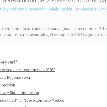
La Revolución de la Preservación Articula
ular
,
Medicina
,
Prevención
,
Rehabilitación
,
Tendencias en ort
a experimentado un cambio de paradigma sin precedentes. Si bi
ecesaria en casos avanzados, el enfoque de 2026 ha girado hac
ere y Verá"
n Articular es tendencia en 2026?
ica y Regenerativa
Precisión
asiva y Bio-estimulación
movilidad": El Nuevo Contrato Médico