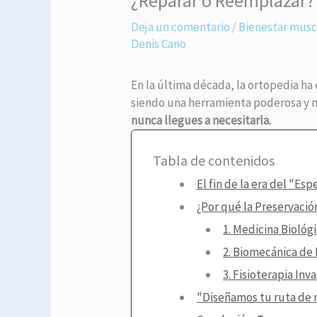
¿Reparar o Reemplazar? 
Deja un comentario
/
Bienestar musc
Denis Cano
En la última década, la ortopedia h
siendo una herramienta poderosa y n
nunca llegues a necesitarla.
Tabla de contenidos
El fin de la era del "Esp
¿Por qué la Preservació
1. Medicina Biológ
2. Biomecánica de 
3. Fisioterapia Inv
"Diseñamos tu ruta de 