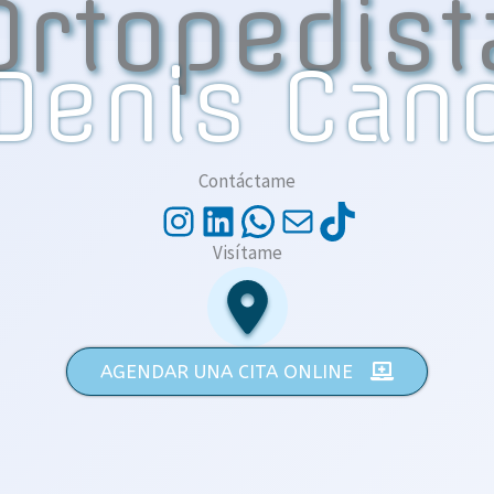
Ortopedist
Denis Can
Contáctame
Instagram
LinkedIn
WhatsApp
Correo
TikTok
Visítame
AGENDAR UNA CITA ONLINE