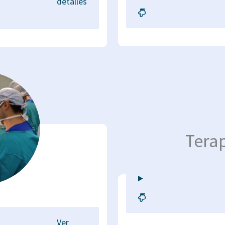
detalles
Terap
Ver