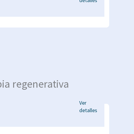
detalles
ia regenerativa
Ver
detalles